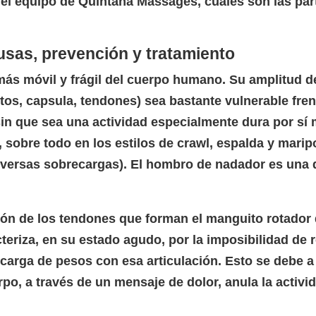
del equipo de Quintana Massages, cuáles son las part
sas, prevención y tratamiento
 más móvil y frágil del cuerpo humano. Su amplitud
ntos, capsula, tendones) sea bastante vulnerable fre
 sin que sea una actividad especialmente dura por sí
 sobre todo en los estilos de crawl, espalda y mari
versas sobrecargas). El hombro de nadador es una 
ón de los tendones que forman el manguito rotador 
riza, en su estado agudo, por la imposibilidad de r
carga de pesos con esa articulación. Esto se debe a q
po, a través de un mensaje de dolor, anula la activi