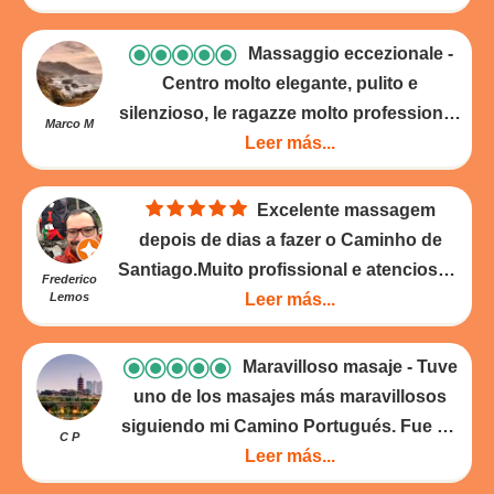
diría que son bien merecidas.
- 19-05-
acordé bien de él.Buen masaje y buenos
2025
consejos. Hasta pronto
- 10-05-2025
Massaggio eccezionale
Centro molto elegante, pulito e
silenzioso, le ragazze molto professionali
Marco M
ci hanno fatto anche un regalo di una
Leer más...
crema per massaggi a base di arnica,
peccato che sia 150ml ed in aereoporto
Excelente massagem
c’è l’abbiano presa!!!😤😤
- 05-05-2025
depois de dias a fazer o Caminho de
Santiago.Muito profissional e atenciosa a
Frederico
Lemos
terapeuta.A repetir novamente quando
Leer más...
voltar a fazer o Caminho.Óptima
localização
- 27-04-2025
Maravilloso masaje
Tuve
uno de los masajes más maravillosos
siguiendo mi Camino Portugués. Fue un
C P
merecido regalo para mí. La masajista era
Leer más...
excelente y el servicio fantástico.
- 27-04-