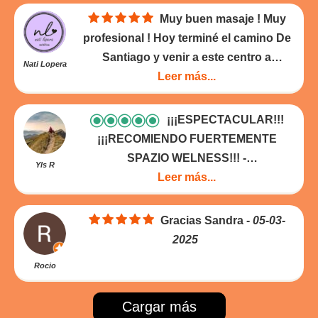
2025
Muy buen masaje ! Muy
profesional ! Hoy terminé el camino De
Santiago y venir a este centro a
Nati Lopera
realizarme un masaje fue la mejor
Leer más...
decisión para culminar bien mi camino.
Excelente ubicación , al frente de la
¡¡¡ESPECTACULAR!!!
catedral . Lugar limpio , música suave
¡¡¡RECOMIENDO FUERTEMENTE
perfecta. Mil gracias . Cuando vuelva a
SPAZIO WELNESS!!!
Yls R
hacer el camino seguro repito !
- 21-04-
¡¡¡ESPECTACULAR!!! Es un ambiente
Leer más...
2025
acogedor, con un equipo altamente
cualificado y capacitado para aportar
Gracias Sandra
- 05-03-
bienestar y relax inmediato a su clientela.
2025
Además de su profesionalismo, son
Rocio
extremadamente empáticos y amigables.
MUCHAS GRACIAS Omar por el drenaje
Cargar más
linfático que me alivió el dolor; ¡Y a José,