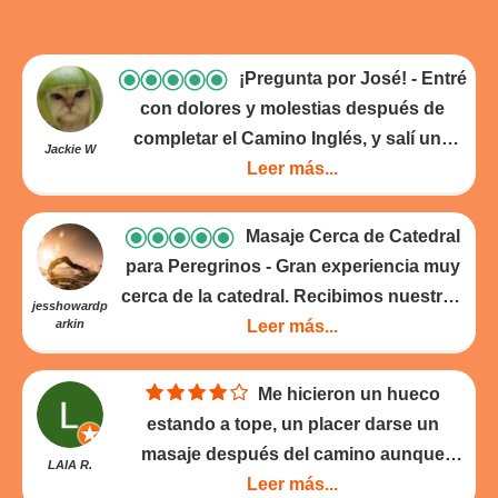
¡Pregunta por José!
Entré
con dolores y molestias después de
completar el Camino Inglés, y salí una
Jackie W
hora después flotando como una nube -
Leer más...
¡fue el mejor masaje que he tenido en
años! El personal aquí está claramente
Masaje Cerca de Catedral
bien versado en lo que necesita atención
para Peregrinos
Gran experiencia muy
después de un largo paseo. Era mucho
cerca de la catedral. Recibimos nuestros
jesshowardp
más “spa - como” de lo que esperaba,
arkin
3 masajes en 3 habitaciones diferentes al
Leer más...
con toallas de alta calidad / decoración,
mismo tiempo. Las masacres atendían
habitaciones de buen tamaño y
las áreas que eran más doloridas para
Me hicieron un hueco
agradable música relajante. ¡Pregunta
los peregrinos del Camino: pies, piernas
estando a tope, un placer darse un
por José, sus manos son mágicas!
- 26-
y espalda baja / caderas. Tenga en
masaje después del camino aunque
LAIA R.
05-2025
cuenta que se esperan propinas, pero yo
como bien dijo José al dia siguiente me
Leer más...