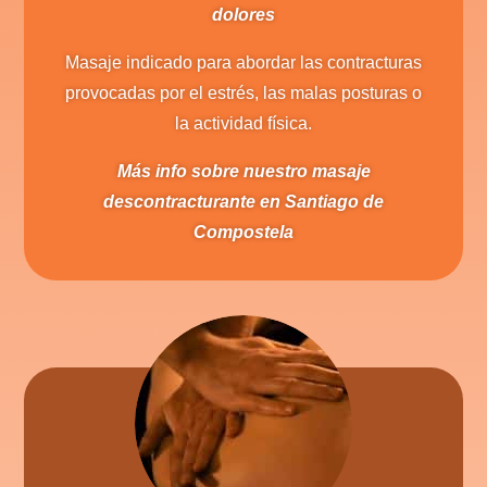
dolores
Masaje indicado para abordar las contracturas
provocadas por el estrés, las malas posturas o
la actividad física.
Más info sobre nuestro masaje
descontracturante en Santiago de
Compostela