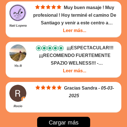
2025
Muy buen masaje ! Muy
profesional ! Hoy terminé el camino De
Santiago y venir a este centro a
Nati Lopera
realizarme un masaje fue la mejor
Leer más...
decisión para culminar bien mi camino.
Excelente ubicación , al frente de la
¡¡¡ESPECTACULAR!!!
catedral . Lugar limpio , música suave
¡¡¡RECOMIENDO FUERTEMENTE
perfecta. Mil gracias . Cuando vuelva a
SPAZIO WELNESS!!!
Yls R
hacer el camino seguro repito !
- 21-04-
¡¡¡ESPECTACULAR!!! Es un ambiente
Leer más...
2025
acogedor, con un equipo altamente
cualificado y capacitado para aportar
Gracias Sandra
- 05-03-
bienestar y relax inmediato a su clientela.
2025
Además de su profesionalismo, son
Rocio
extremadamente empáticos y amigables.
MUCHAS GRACIAS Omar por el drenaje
Cargar más
linfático que me alivió el dolor; ¡Y a José,