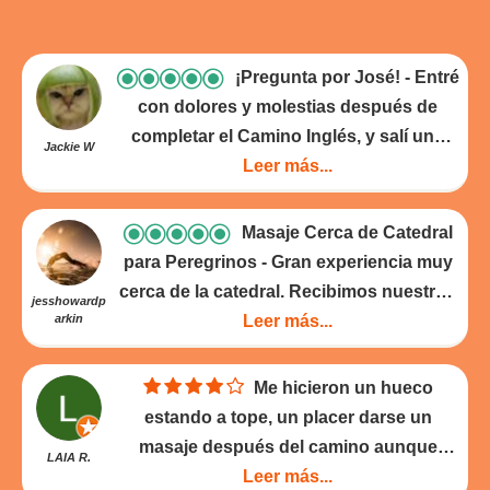
¡Pregunta por José!
Entré
con dolores y molestias después de
completar el Camino Inglés, y salí una
Jackie W
hora después flotando como una nube -
Leer más...
¡fue el mejor masaje que he tenido en
años! El personal aquí está claramente
Masaje Cerca de Catedral
bien versado en lo que necesita atención
para Peregrinos
Gran experiencia muy
después de un largo paseo. Era mucho
cerca de la catedral. Recibimos nuestros
jesshowardp
más “spa - como” de lo que esperaba,
arkin
3 masajes en 3 habitaciones diferentes al
Leer más...
con toallas de alta calidad / decoración,
mismo tiempo. Las masacres atendían
habitaciones de buen tamaño y
las áreas que eran más doloridas para
Me hicieron un hueco
agradable música relajante. ¡Pregunta
los peregrinos del Camino: pies, piernas
estando a tope, un placer darse un
por José, sus manos son mágicas!
- 26-
y espalda baja / caderas. Tenga en
masaje después del camino aunque
LAIA R.
05-2025
cuenta que se esperan propinas, pero yo
como bien dijo José al dia siguiente me
Leer más...