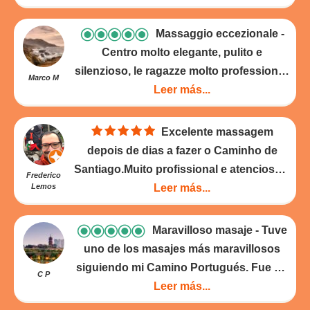
diría que son bien merecidas.
- 19-05-
acordé bien de él.Buen masaje y buenos
2025
consejos. Hasta pronto
- 10-05-2025
Massaggio eccezionale
Centro molto elegante, pulito e
silenzioso, le ragazze molto professionali
Marco M
ci hanno fatto anche un regalo di una
Leer más...
crema per massaggi a base di arnica,
peccato che sia 150ml ed in aereoporto
Excelente massagem
c’è l’abbiano presa!!!😤😤
- 05-05-2025
depois de dias a fazer o Caminho de
Santiago.Muito profissional e atenciosa a
Frederico
Lemos
terapeuta.A repetir novamente quando
Leer más...
voltar a fazer o Caminho.Óptima
localização
- 27-04-2025
Maravilloso masaje
Tuve
uno de los masajes más maravillosos
siguiendo mi Camino Portugués. Fue un
C P
merecido regalo para mí. La masajista era
Leer más...
excelente y el servicio fantástico.
- 27-04-