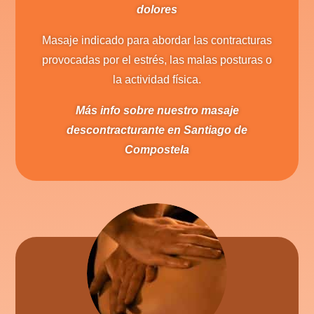
dolores
Masaje indicado para abordar las contracturas
provocadas por el estrés, las malas posturas o
la actividad física.
Más info sobre nuestro masaje
descontracturante en Santiago de
Compostela