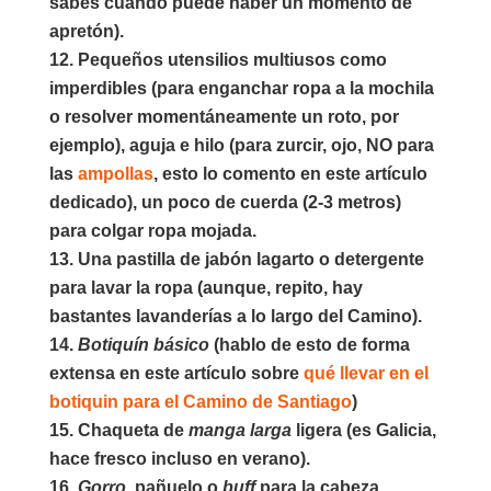
sabes cuándo puede haber un momento de
apretón).
Pequeños utensilios multiusos como
imperdibles
(para enganchar ropa a la mochila
o resolver momentáneamente un roto, por
ejemplo),
aguja e hilo
(para zurcir, ojo, NO para
las
ampollas
, esto lo comento en este artículo
dedicado), un
poco de cuerda
(2-3 metros)
para colgar ropa mojada.
Una pastilla de
jabón lagarto o detergente
para lavar la ropa (aunque, repito, hay
bastantes lavanderías a lo largo del Camino).
Botiquín básico
(hablo de esto de forma
extensa en este artículo sobre
qué llevar en el
botiquin para el Camino de Santiago
)
Chaqueta de
manga larga
ligera (es Galicia,
hace fresco incluso en verano).
Gorro
,
pañuelo o
buff
para la cabeza.